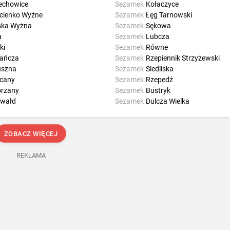
echowice
Sezamek
Kołaczyce
cienko Wyżne
Sezamek
Łęg Tarnowski
ska Wyżna
Sezamek
Sękowa
a
Sezamek
Lubcza
ki
Sezamek
Równe
ańcza
Sezamek
Rzepiennik Strzyżewski
uszna
Sezamek
Siedliska
cany
Sezamek
Rzepedź
rzany
Sezamek
Bustryk
nwałd
Sezamek
Dulcza Wielka
ZOBACZ WIĘCEJ
REKLAMA