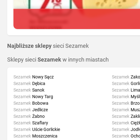
Najbliższe sklepy
sieci Sezamek
Sklepy sieci
Sezamek
w innych miastach
Sezamek
Nowy Sącz
Sezamek
Zak
Sezamek
Dębica
Sezamek
Gorl
Sezamek
Sanok
Sezamek
Lim
Sezamek
Nowy Targ
Sezamek
Myśl
Sezamek
Bobowa
Sezamek
Brzo
Sezamek
Jedlicze
Sezamek
Mus
Sezamek
Żabno
Sezamek
Zakl
Sezamek
Szaflary
Sezamek
Cięż
Sezamek
Uście Gorlickie
Sezamek
Jod
Sezamek
Moszczenica
Sezamek
Ocho