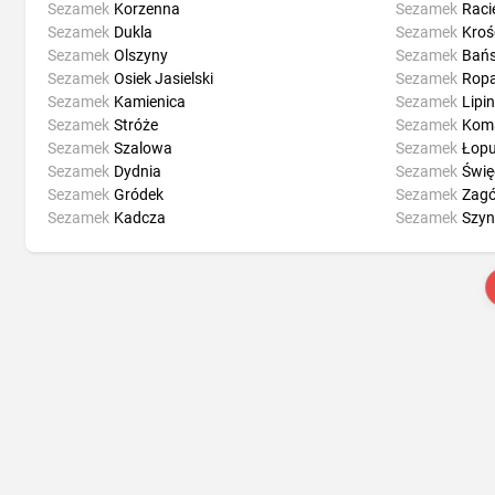
Sezamek
Korzenna
Sezamek
Raci
Sezamek
Dukla
Sezamek
Kroś
Sezamek
Olszyny
Sezamek
Bań
Sezamek
Osiek Jasielski
Sezamek
Rop
Sezamek
Kamienica
Sezamek
Lipin
Sezamek
Stróże
Sezamek
Kom
Sezamek
Szalowa
Sezamek
Łop
Sezamek
Dydnia
Sezamek
Świę
Sezamek
Gródek
Sezamek
Zagó
Sezamek
Kadcza
Sezamek
Szy