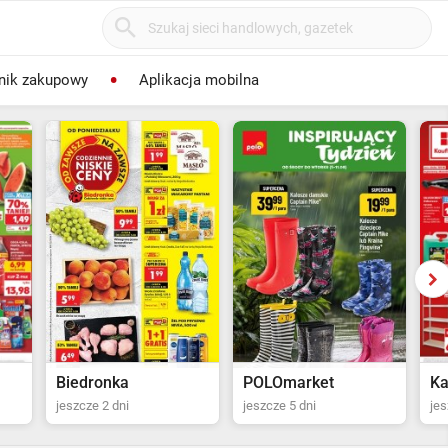
nik zakupowy
Aplikacja mobilna
POLOmarket
Kaufland
St
jeszcze 5 dni
jeszcze 13 dni
jes