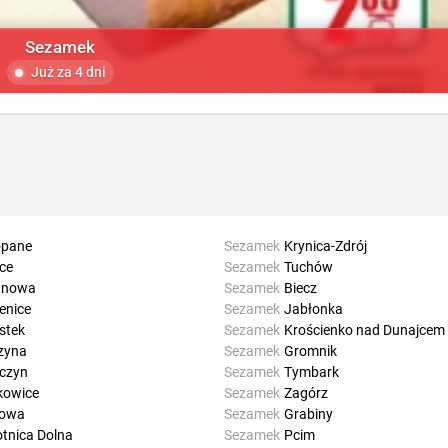
Sezamek
Już za 4 dni
opane
Sezamek
Krynica-Zdrój
ice
Sezamek
Tuchów
anowa
Sezamek
Biecz
enice
Sezamek
Jabłonka
stek
Sezamek
Krościenko nad Dunajcem
zyna
Sezamek
Gromnik
iczyn
Sezamek
Tymbark
kowice
Sezamek
Zagórz
łowa
Sezamek
Grabiny
tnica Dolna
Sezamek
Pcim