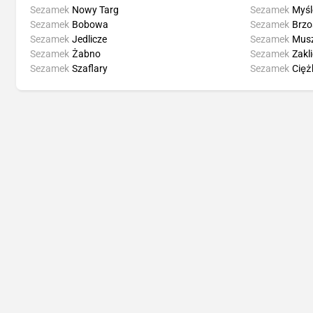
Sezamek
Nowy Targ
Sezamek
Myśl
Sezamek
Bobowa
Sezamek
Brzo
Sezamek
Jedlicze
Sezamek
Mus
Sezamek
Żabno
Sezamek
Zakl
Sezamek
Szaflary
Sezamek
Cięż