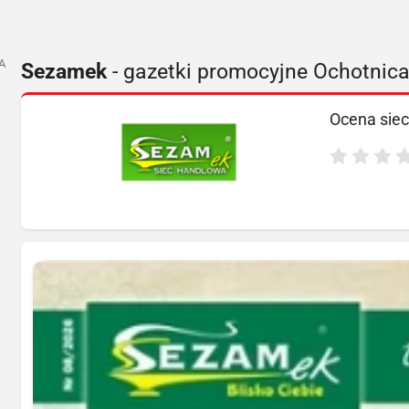
A
Sezamek
- gazetki promocyjne Ochotnic
Ocena siec