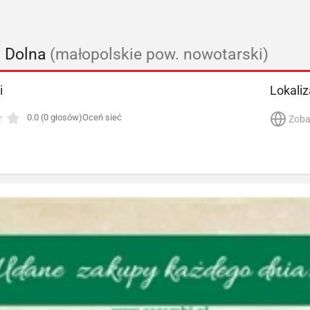
a Dolna
(małopolskie pow. nowotarski)
i
Lokaliz
0.0 (0 głosów)
Oceń sieć
Zoba