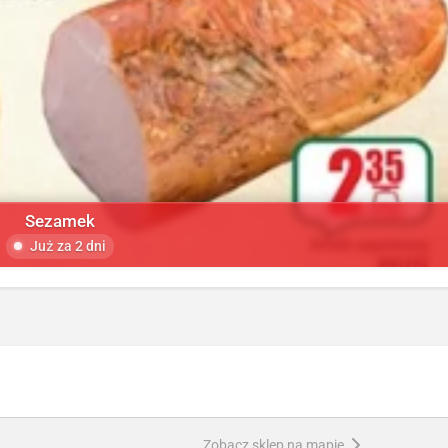
Sezamek
Już za 2 dni
Zobacz sklep na mapie