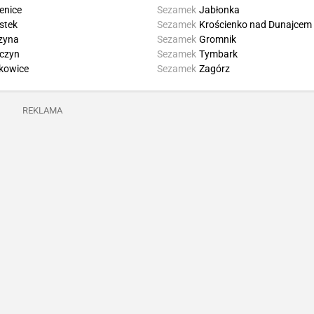
enice
Sezamek
Jabłonka
stek
Sezamek
Krościenko nad Dunajcem
zyna
Sezamek
Gromnik
iczyn
Sezamek
Tymbark
kowice
Sezamek
Zagórz
REKLAMA