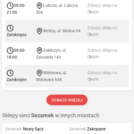
09:00-
Lubcza, ul. Lubcza
Zobacz sklep na
mapie
21:00
506
Zobacz sklep na
Wolica, ul. Wolica 34
mapie
Zamknięte
09:00-
Zakliczyn, ul.
Zobacz sklep na
mapie
18:00
Zarusinki 143
Wiśniowa, ul.
Zobacz sklep na
mapie
Zamknięte
Wiśniowa 646
ZOBACZ WIĘCEJ
Sklepy sieci
Sezamek
w innych miastach
Sezamek
Nowy Sącz
Sezamek
Zakopane