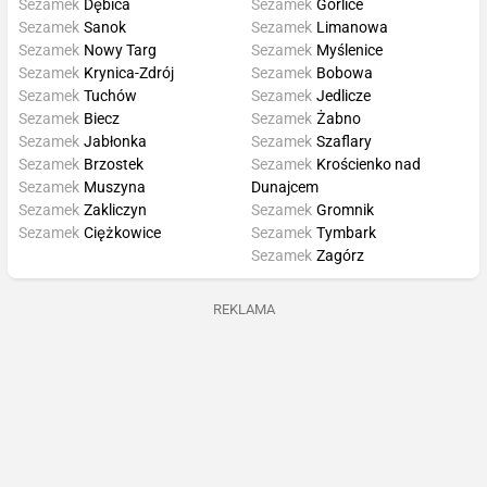
Sezamek
Dębica
Sezamek
Gorlice
Sezamek
Sanok
Sezamek
Limanowa
Sezamek
Nowy Targ
Sezamek
Myślenice
Sezamek
Krynica-Zdrój
Sezamek
Bobowa
Sezamek
Tuchów
Sezamek
Jedlicze
Sezamek
Biecz
Sezamek
Żabno
Sezamek
Jabłonka
Sezamek
Szaflary
Sezamek
Brzostek
Sezamek
Krościenko nad
Sezamek
Muszyna
Dunajcem
Sezamek
Zakliczyn
Sezamek
Gromnik
Sezamek
Ciężkowice
Sezamek
Tymbark
Sezamek
Zagórz
REKLAMA