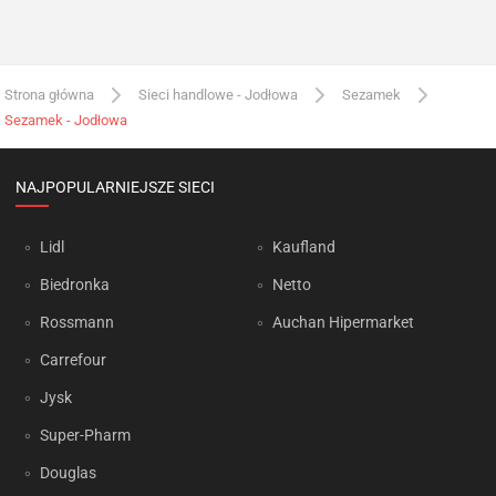
Strona główna
Sieci handlowe - Jodłowa
Sezamek
Sezamek - Jodłowa
NAJPOPULARNIEJSZE SIECI
Lidl
Kaufland
Biedronka
Netto
Rossmann
Auchan Hipermarket
Carrefour
Jysk
Super-Pharm
Douglas