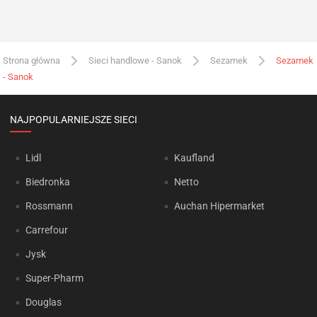
Strona główna
Sieci handlowe - Sanok
Sezamek
Sezamek
- Sanok
NAJPOPULARNIEJSZE SIECI
Lidl
Kaufland
Biedronka
Netto
Rossmann
Auchan Hipermarket
Carrefour
Jysk
Super-Pharm
Douglas