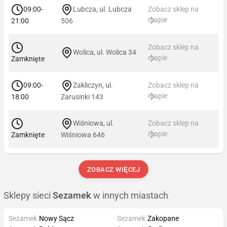
09:00-
Lubcza, ul. Lubcza
Zobacz sklep na
mapie
21:00
506
Zobacz sklep na
Wolica, ul. Wolica 34
mapie
Zamknięte
09:00-
Zakliczyn, ul.
Zobacz sklep na
mapie
18:00
Zarusinki 143
Wiśniowa, ul.
Zobacz sklep na
mapie
Zamknięte
Wiśniowa 646
ZOBACZ WIĘCEJ
Sklepy sieci
Sezamek
w innych miastach
Sezamek
Nowy Sącz
Sezamek
Zakopane