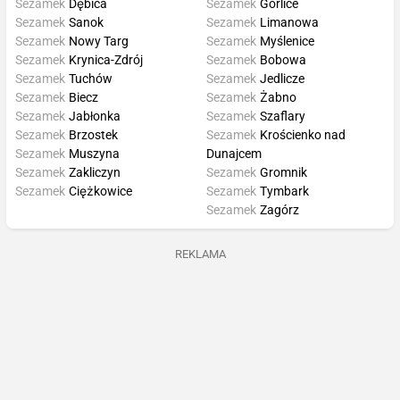
Sezamek
Dębica
Sezamek
Gorlice
Sezamek
Sanok
Sezamek
Limanowa
Sezamek
Nowy Targ
Sezamek
Myślenice
Sezamek
Krynica-Zdrój
Sezamek
Bobowa
Sezamek
Tuchów
Sezamek
Jedlicze
Sezamek
Biecz
Sezamek
Żabno
Sezamek
Jabłonka
Sezamek
Szaflary
Sezamek
Brzostek
Sezamek
Krościenko nad
Sezamek
Muszyna
Dunajcem
Sezamek
Zakliczyn
Sezamek
Gromnik
Sezamek
Ciężkowice
Sezamek
Tymbark
Sezamek
Zagórz
REKLAMA