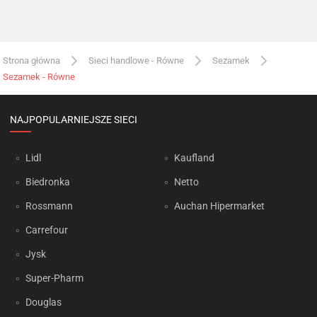
Strona główna
Sieci handlowe - Równe
Sezamek
Sezamek - Równe
NAJPOPULARNIEJSZE SIECI
Lidl
Kaufland
Biedronka
Netto
Rossmann
Auchan Hipermarket
Carrefour
Jysk
Super-Pharm
Douglas