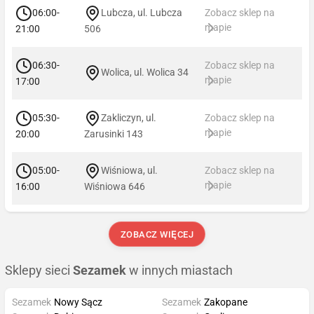
06:00-
Lubcza, ul. Lubcza
Zobacz sklep na
mapie
21:00
506
06:30-
Zobacz sklep na
Wolica, ul. Wolica 34
mapie
17:00
05:30-
Zakliczyn, ul.
Zobacz sklep na
mapie
20:00
Zarusinki 143
05:00-
Wiśniowa, ul.
Zobacz sklep na
mapie
16:00
Wiśniowa 646
ZOBACZ WIĘCEJ
Sklepy sieci
Sezamek
w innych miastach
Sezamek
Nowy Sącz
Sezamek
Zakopane