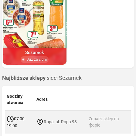
Sezamek
Już za 2 dni
Najbliższe sklepy
sieci Sezamek
Godziny
Adres
otwarcia
07:00-
Zobacz sklep na
Ropa, ul. Ropa 98
mapie
19:00