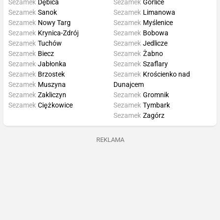
Sezamek
Dębica
Sezamek
Gorlice
Sezamek
Sanok
Sezamek
Limanowa
Sezamek
Nowy Targ
Sezamek
Myślenice
Sezamek
Krynica-Zdrój
Sezamek
Bobowa
Sezamek
Tuchów
Sezamek
Jedlicze
Sezamek
Biecz
Sezamek
Żabno
Sezamek
Jabłonka
Sezamek
Szaflary
Sezamek
Brzostek
Sezamek
Krościenko nad
Sezamek
Muszyna
Dunajcem
Sezamek
Zakliczyn
Sezamek
Gromnik
Sezamek
Ciężkowice
Sezamek
Tymbark
Sezamek
Zagórz
REKLAMA