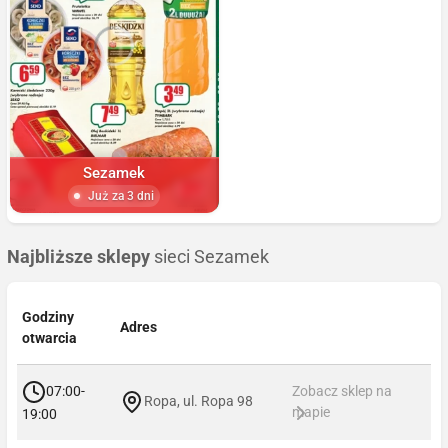
Sezamek
Już za 3 dni
Najbliższe sklepy
sieci Sezamek
Godziny
Adres
otwarcia
07:00-
Zobacz sklep na
Ropa, ul. Ropa 98
mapie
19:00