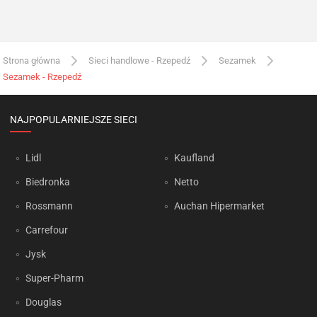
Strona główna
Sieci handlowe - Rzepedź
Sezamek
Sezamek - Rzepedź
NAJPOPULARNIEJSZE SIECI
Lidl
Kaufland
Biedronka
Netto
Rossmann
Auchan Hipermarket
Carrefour
Jysk
Super-Pharm
Douglas