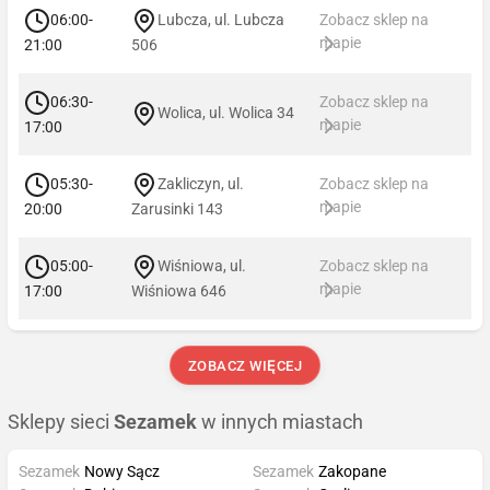
06:00-
Lubcza, ul. Lubcza
Zobacz sklep na
mapie
21:00
506
06:30-
Zobacz sklep na
Wolica, ul. Wolica 34
mapie
17:00
05:30-
Zakliczyn, ul.
Zobacz sklep na
mapie
20:00
Zarusinki 143
05:00-
Wiśniowa, ul.
Zobacz sklep na
mapie
17:00
Wiśniowa 646
ZOBACZ WIĘCEJ
Sklepy sieci
Sezamek
w innych miastach
Sezamek
Nowy Sącz
Sezamek
Zakopane