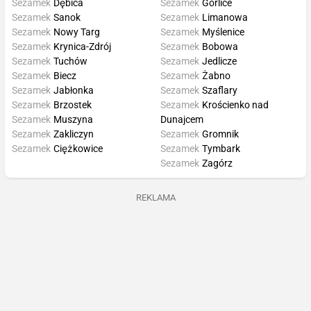
Sezamek
Dębica
Sezamek
Gorlice
Sezamek
Sanok
Sezamek
Limanowa
Sezamek
Nowy Targ
Sezamek
Myślenice
Sezamek
Krynica-Zdrój
Sezamek
Bobowa
Sezamek
Tuchów
Sezamek
Jedlicze
Sezamek
Biecz
Sezamek
Żabno
Sezamek
Jabłonka
Sezamek
Szaflary
Sezamek
Brzostek
Sezamek
Krościenko nad
Sezamek
Muszyna
Dunajcem
Sezamek
Zakliczyn
Sezamek
Gromnik
Sezamek
Ciężkowice
Sezamek
Tymbark
Sezamek
Zagórz
REKLAMA